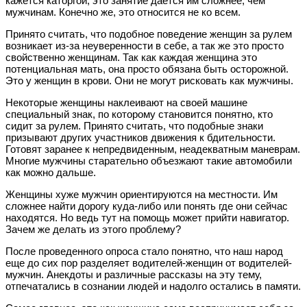
кажется каторгой, это занятие дается им сложнее
, чем
мужчинам. Конечно же, это относится не ко всем.
Принято считать, что подобное поведение женщин за рулем
возникает из-за неуверенности в себе, а так же это просто
свойственно женщинам. Так как каждая женщина это
потенциальная мать, она просто обязана быть осторожной.
Это у женщин в крови. Они не могут рисковать как мужчины.
Некоторые женщины наклеивают на своей машине
специальный знак, по которому становится понятно, кто
сидит за рулем. Принято считать, что подобные знаки
призывают других участников движения к бдительности.
Готовят заранее к непредвиденным, неадекватным маневрам.
Многие мужчины старательно объезжают такие автомобили
как можно дальше.
Женщины хуже мужчин ориентируются на местности. Им
сложнее найти дорогу куда-либо или понять где они сейчас
находятся. Но ведь тут на помощь может прийти навигатор.
Зачем же делать из этого проблему?
После проведенного опроса стало понятно, что наш народ
еще до сих пор разделяет водителей-женщин от водителей-
мужчин. Анекдоты и различные рассказы на эту тему,
отпечатались в сознании людей и надолго остались в памяти.