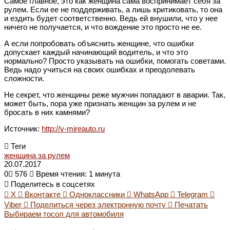
Самое главное, это как женщина сама воспринимает себя за
рулем. Если ее не поддерживать, а лишь критиковать, то она
и ездить будет соответственно. Ведь ей внушили, что у нее
ничего не получается, и что вождение это просто не ее.
А если попробовать объяснить женщине, что ошибки
допускает каждый начинающий водитель, и что это
нормально? Просто указывать на ошибки, помогать советами.
Ведь надо учиться на своих ошибках и преодолевать
сложности.
Не секрет, что женщины реже мужчин попадают в аварии. Так,
может быть, пора уже признать женщин за рулем и не
бросать в них камнями?
Источник:
http://v-mireauto.ru
Теги
женщина за рулем
20.07.2017
0
576
Время чтения: 1 минута
Поделитесь в соцсетях
X
Вконтакте
Одноклассники
WhatsApp
Telegram
Viber
Поделиться через электронную почту
Печатать
Выбираем тосол для автомобиля