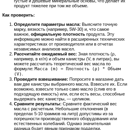
густые и дешевые минеральные основы, что делает их
продукт тяжелее при том же объеме.
Как проверить:
Определите параметры масла:
Выясните точную
марку, вязкость (например, 5W-30) и, что самое
важное,
официальную плотность
продукта. Эту
информацию можно найти в расширенных технических
характеристиках от производителя или в отчетах
независимых анализов масел.
Рассчитайте ожидаемый вес:
Зная плотность (ρ,
например, в кг/л) и объем канистры (V, в литрах), вы
можете рассчитать теоретический вес масла по
формуле:
Масса (m) = Плотность (ρ) * Объем
(V)
.
Проведите взвешивание:
Попросите в магазине дать
вам две канистры выбранного масла. Взвесьте их. Если
возможно, взвесьте только само масло (слив его в
подходящую емкость) или, если есть весы, способные
выдержать вес канистры, — целиком.
Сравните результаты:
Сравните фактический вес
масла с расчетным. Небольшие отклонения (в
пределах 5-10 граммов на литр) допустимы из-за
погрешности производственного оборудования или
естественных колебаний. Однако значительная
разница будет явным признаком подделки.