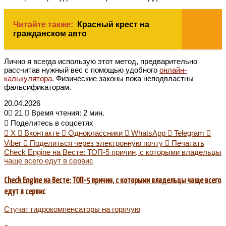
Читайте также:
Красный крест на
гражданском авто
Лично я всегда использую этот метод, предварительно
рассчитав нужный вес с помощью удобного
онлайн-
калькулятора
. Физические законы пока неподвластны
фальсификаторам.
20.04.2026
0
21
Время чтения: 2 мин.
Поделитесь в соцсетях
X
Вконтакте
Одноклассники
WhatsApp
Telegram
Viber
Поделиться через электронную почту
Печатать
Check Engine на Весте: ТОП-5 причин, с которыми владельцы
чаще всего едут в сервис
Check Engine на Весте: ТОП-5 причин, с которыми владельцы чаще всего
едут в сервис
Стучат гидрокомпенсаторы на горячую