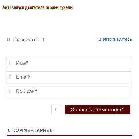
Автозапуск двигателя своими руками
авторизуйтесь
Подписаться
Имя
Ema
Веб
сай
0
КОММЕНТАРИЕВ