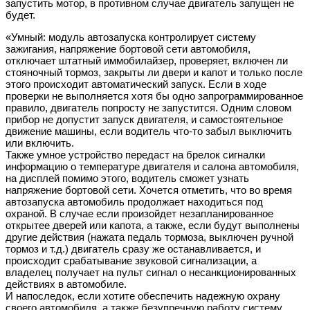
запустить мотор, в противном случае двигатель запущен не
будет.
«Умный: модуль автозапуска контролирует систему
зажигания, напряжение бортовой сети автомобиля,
отключает штатный иммобилайзер, проверяет, включен ли
стояночный тормоз, закрыты ли двери и капот и только после
этого происходит автоматический запуск. Если в ходе
проверки не выполняется хотя бы одно запрограммированное
правило, двигатель попросту не запустится. Одним словом
прибор не допустит запуск двигателя, и самостоятельное
движение машины, если водитель что-то забыл выключить
или включить.
Также умное устройство передаст на брелок сигналки
информацию о температуре двигателя и салона автомобиля,
на дисплей помимо этого, водитель сможет узнать
напряжение бортовой сети. Хочется отметить, что во время
автозапуска автомобиль продолжает находиться под
охраной. В случае если произойдет незапланированное
открытее дверей или капота, а также, если будут выполнены
другие действия (нажата педаль тормоза, выключен ручной
тормоз и т.д.) двигатель сразу же останавливается, и
происходит срабатывание звуковой сигнализации, а
владелец получает на пульт сигнал о несанкционированных
действиях в автомобиле.
И напоследок, если хотите обеспечить надежную охрану
своего автомобиля, а также безупречную работу систему