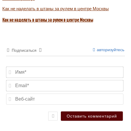
Как не наделать в штаны за рулем в центре Москвы
Как не наделать в штаны за рулем в центре Москвы
авторизуйтесь
Подписаться
Имя
Ema
Веб
сай