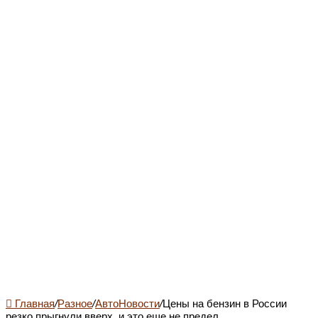
Главная
/
Разное
/
АвтоНовости
/
Цены на бензин в России
резко прыгнули вверх, и это еще не предел